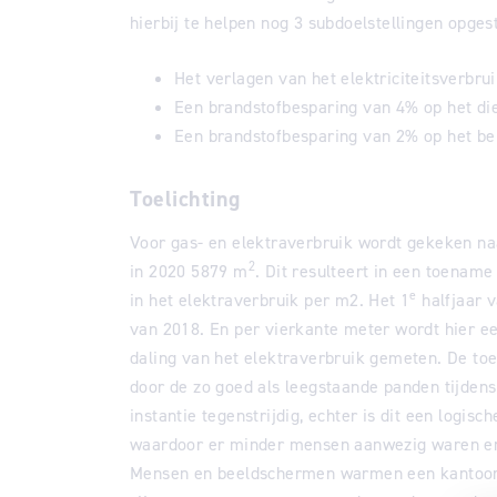
hierbij te helpen nog 3 subdoelstellingen opges
Het verlagen van het elektriciteitsverbru
Een brandstofbesparing van 4% op het di
Een brandstofbesparing van 2% op het be
Toelichting
Voor gas- en elektraverbruik wordt gekeken na
2
in 2020 5879 m
. Dit resulteert in een toenam
e
in het elektraverbruik per m2. Het 1
halfjaar 
van 2018. En per vierkante meter wordt hier ee
daling van het elektraverbruik gemeten. De to
door de zo goed als leegstaande panden tijdens 
instantie tegenstrijdig, echter is dit een logis
waardoor er minder mensen aanwezig waren e
Mensen en beeldschermen warmen een kantoor va