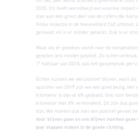
Dit half jaar wordt uiteraard gekenmerkt door 
2020. Dit heeft wereldwijd een enorme impact en
zien aan een groot deel van de cijfers die hiervo
flinke reductie in de hoeveelheid Co2 uitstoot.
gemaakt en is er minder getankt. Ook is er mind
Maar als er gekeken wordt naar de kengetallen t
getallen iets minder positief. Zo is het verbru
e
1
halfjaar van 2018, ook het gasverbruik per v
Echter kunnen we wel positief blijven, want als
opzichte van 2019 zijn we wel goed bezig. Het 
kilometer is dan al 6% gedaald. Ook voor benzi
kilometer met 6% verminderd. Dit zijn dus guns
zijn. We moeten dus met een positief gevoel he
door blijven gaan en ons blijven inzetten gaan
jaar stappen maken in de goede richting.