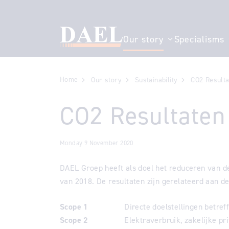
Our story
Specialisms
Show submenu fo
Home
Our story
Sustainability
CO2 Result
CO2 Resultaten
Monday 9 November 2020
DAEL Groep heeft als doel het reduceren van d
van 2018. De resultaten zijn gerelateerd aan d
Scope 1
Directe doelstellingen betreffend
Scope 2
Elektraverbruik, zakelijke pr