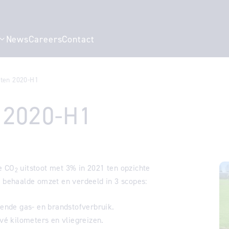
News
Careers
Contact
r "Our story"
Show submenu for "Specialisms"
aten 2020-H1
 2020-H1
e CO
uitstoot met 3% in 2021 ten opzichte
2
e behaalde omzet en verdeeld in 3 scopes:
e gas- en brandstofverbruik.
ivé kilometers en vliegreizen.