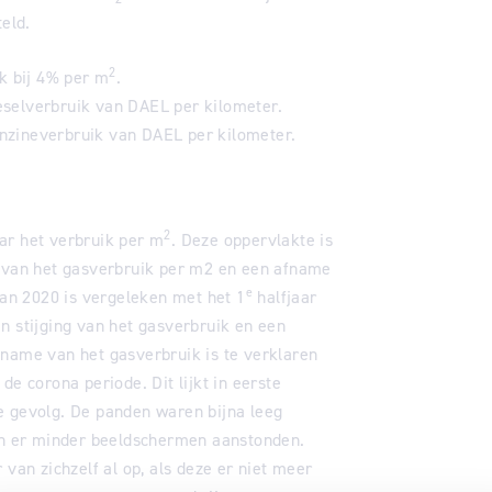
teld.
2
ik bij 4% per m
.
eselverbruik van DAEL per kilometer.
nzineverbruik van DAEL per kilometer.
2
ar het verbruik per m
. Deze oppervlakte is
e van het gasverbruik per m2 en een afname
e
van 2020 is vergeleken met het 1
halfjaar
n stijging van het gasverbruik en een
ename van het gasverbruik is te verklaren
de corona periode. Dit lijkt in eerste
che gevolg. De panden waren bijna leeg
n er minder beeldschermen aanstonden.
n zichzelf al op, als deze er niet meer