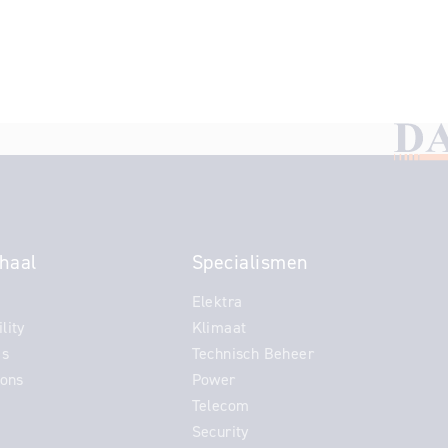
haal
Specialismen
Elektra
lity
Klimaat
es
Technisch Beheer
ions
Power
Telecom
Security