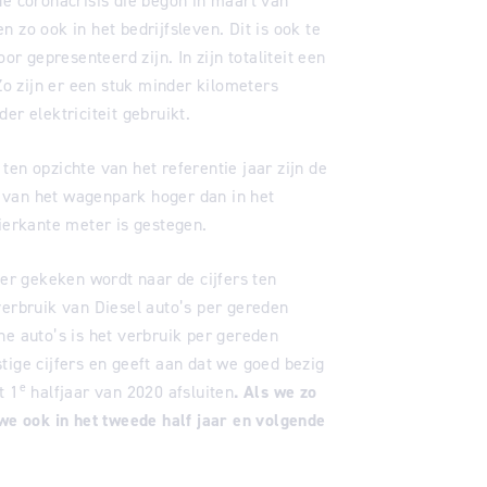
de coronacrisis die begon in maart van
 zo ook in het bedrijfsleven. Dit is ook te
or gepresenteerd zijn. In zijn totaliteit een
 Zo zijn er een stuk minder kilometers
er elektriciteit gebruikt.
en opzichte van het referentie jaar zijn de
ik van het wagenpark hoger dan in het
ierkante meter is gestegen.
 er gekeken wordt naar de cijfers ten
verbruik van Diesel auto’s per gereden
ne auto’s is het verbruik per gereden
tige cijfers en geeft aan dat we goed bezig
e
t 1
halfjaar van 2020 afsluiten
. Als we zo
 we ook in het tweede half jaar en volgende