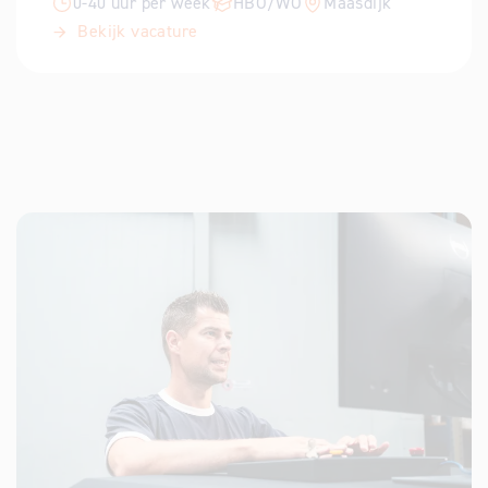
0-40 uur per week
HBO/WO
Maasdijk
Bekijk vacature