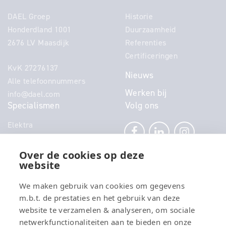
DAEL Groep
Historie
Honderdland 1001
Duurzaamheid
2676 LV Maasdijk
Referenties
Certificeringen
KvK 27276137
Nieuws
Alle telefoonnummers
Werken bij
info@dael.com
Specialismen
Volg ons
Elektra
Klimaat
Technisch Beheer
Over de cookies op deze
website
Power
Telecom
We maken gebruik van cookies om gegevens
Security
m.b.t. de prestaties en het gebruik van deze
Connectivity
website te verzamelen & analyseren, om sociale
Energy
netwerkfunctionaliteiten aan te bieden en onze