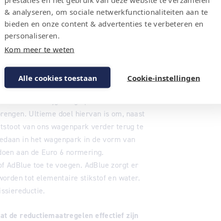
& analyseren, om sociale netwerkfunctionaliteiten aan te
oi resultaat. De aanwezige zonnepanelen
bieden en onze content & advertenties te verbeteren en
s is de sluitingsronde door de laatst
personaliseren.
sluitingsronde zorgt ervoor dat een
Kom meer te weten
ordt uitgezet.
rd in het zuiniger maken van het eigen
Alle cookies toestaan
Cookie-instellingen
 het invoeren van het
s in staat het rijgedrag op zowel
brengen. Ultieme doel hiervan is om, naast
 uitstoot van ons wagenpark verder terug te
 gedaan in het wagenpark in de vorm van
doen aan de Euro 6 normering.
f AdBlue toe te voegen. AdBlue zorgt er
orden tot elementaire stikstof en water.
issiereductie.
at de reductiemaatregelen effectief zijn