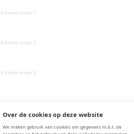
18 binnen scope 1.
18 binnen scope 2.
18 binnen scope 3.
an het energieverbruik (kWh) in 2014
Over de cookies op deze website
oot door het energieverbruik wordt
e reductie heeft te maken met de
We maken gebruik van cookies om gegevens m.b.t. de
 Deze reductiemaatregelen zijn zowel in
prestaties en het gebruik van deze website te verzamelen