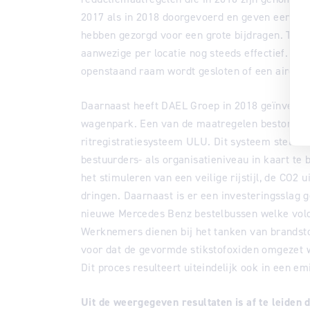
2017 als in 2018 doorgevoerd en geven een mo
hebben gezorgd voor een grote bijdragen. Teven
aanwezige per locatie nog steeds effectief. De 
openstaand raam wordt gesloten of een airco w
Daarnaast heeft DAEL Groep in 2018 geïnvestee
wagenpark. Een van de maatregelen bestond uit
ritregistratiesysteem ULU. Dit systeem stelt on
bestuurders- als organisatieniveau in kaart te 
het stimuleren van een veilige rijstijl, de CO2
dringen. Daarnaast is er een investeringsslag
nieuwe Mercedes Benz bestelbussen welke vol
Werknemers dienen bij het tanken van brandsto
voor dat de gevormde stikstofoxiden omgezet w
Dit proces resulteert uiteindelijk ook in een em
Uit de weergegeven resultaten is af te leiden d