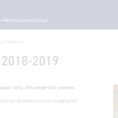
News
Careers
Contact
r "Our story"
Show submenu for "Specialisms"
ten 2018-2019
 2018-2019
asisjaar 2014, 10% minder CO2 uitstoten.
teerd aan behaalde omzet en is opgesplitst