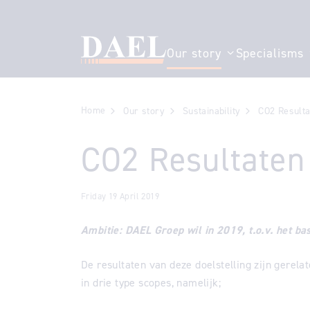
Our story
Specialisms
Show submenu fo
Home
Our story
Sustainability
CO2 Resulta
CO2 Resultaten
Friday 19 April 2019
Ambitie: DAEL Groep wil in 2019, t.o.v. het b
De resultaten van deze doelstelling zijn gerela
in drie type scopes, namelijk;