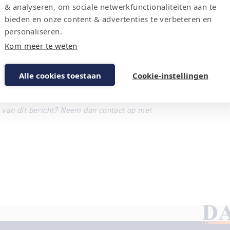
& analyseren, om sociale netwerkfunctionaliteiten aan te
genwoordigd, waarbij we de gelegenheid
bieden en onze content & advertenties te verbeteren en
 enkele oplossingen waarmee IED’s kunnen
personaliseren.
nteresseerden de gelegenheid kennis te
Kom meer te weten
ionaal Militair Museum bleek hiervoor een
afgesloten met een borrel binnen de
Alle cookies toestaan
Cookie-instellingen
r geslaagde dag!
 van dit bericht? Neem dan contact op met