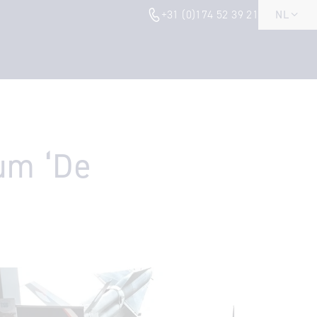
+31 (0)174 52 39 21
NL
um ‘De