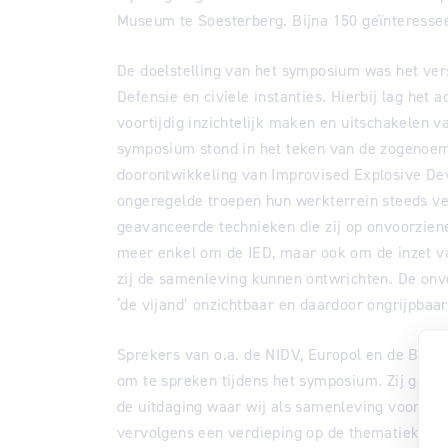
Museum te Soesterberg. Bijna 150 geïnteress
De doelstelling van het symposium was het ve
Defensie en civiele instanties. Hierbij lag het a
voortijdig inzichtelijk maken en uitschakelen v
symposium stond in het teken van de zogenoem
doorontwikkeling van Improvised Explosive Devi
ongeregelde troepen hun werkterrein steeds ve
geavanceerde technieken die zij op onvoorziene
meer enkel om de IED, maar ook om de inzet 
zij de samenleving kunnen ontwrichten. De on
‘de vijand’ onzichtbaar en daardoor ongrijpbaar
Sprekers van o.a. de NIDV, Europol en de Bur
om te spreken tijdens het symposium. Zij gave
de uitdaging waar wij als samenleving voor s
vervolgens een verdieping op de thematiek in 