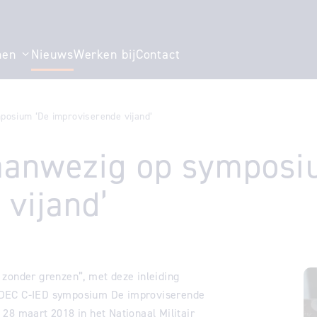
men
Nieuws
Werken bij
Contact
 voor "Ons verhaal"
Toon submenu voor "Specialismen"
posium ‘De improviserende vijand’
aanwezig op symposi
vijand’
 zonder grenzen”, met deze inleiding
 DEC C-IED symposium De improviserende
28 maart 2018 in het Nationaal Militair