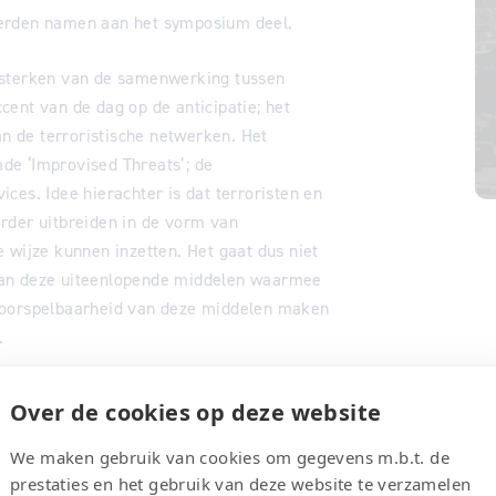
eerden namen aan het symposium deel.
rsterken van de samenwerking tussen
ccent van de dag op de anticipatie; het
an de terroristische netwerken. Het
de ‘Improvised Threats’; de
ces. Idee hierachter is dat terroristen en
rder uitbreiden in de vorm van
 wijze kunnen inzetten. Het gaat dus niet
van deze uiteenlopende middelen waarmee
voorspelbaarheid van deze middelen maken
.
gemeester van Enschede waren uitgenodigd
Over de cookies op deze website
n gedurende hun spreektijd een beeld van
taan. Het middagprogramma bracht
We maken gebruik van cookies om gegevens m.b.t. de
de vorm van een viertal workshops.
prestaties en het gebruik van deze website te verzamelen