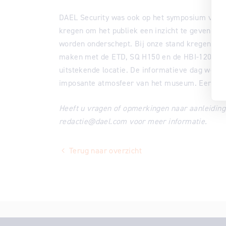
DAEL Security was ook op het symposium verte
kregen om het publiek een inzicht te geven in
worden onderschept. Bij onze stand kregen geï
maken met de ETD, SQ H150 en de HBI-120. Nat
uitstekende locatie. De informatieve dag werd 
imposante atmosfeer van het museum. Een zee
Heeft u vragen of opmerkingen naar aanleiding
redactie@dael.com voor meer informatie.
Terug naar overzicht