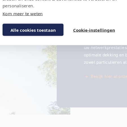
personaliseren.
Wirele
Kom meer te weten
Alle cookies toestaan
Cookie-instellingen
Van wifi-analyse tot 
maatwerkoplossingen 
uw netwerkprestaties.
optimale dekking en 
zowel particulieren a
Bekijk hier al onz