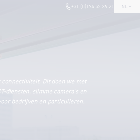
+31 (0)174 52 39 21
NL
connectiviteit. Dit doen we met
CT-diensten, slimme camera's en
voor bedrijven en particulieren.