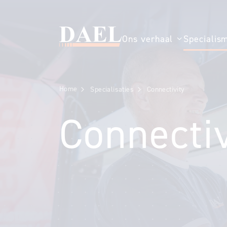
Ons verhaal
Specialis
Toon submenu
Home
Specialisaties
Connectivity
Connectiv