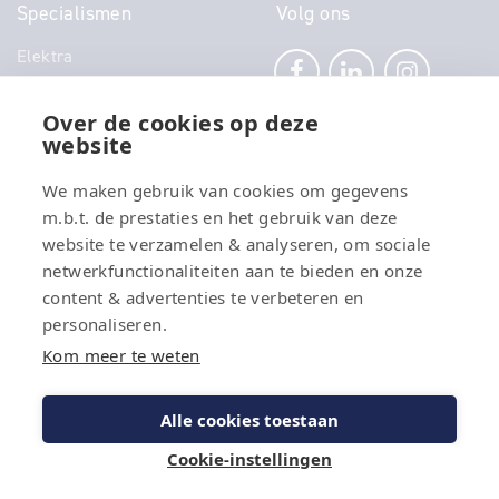
Specialismen
Volg ons
Elektra
Klimaat
Technisch Beheer
Over de cookies op deze
website
Power
Telecom
We maken gebruik van cookies om gegevens
Security
m.b.t. de prestaties en het gebruik van deze
Connectivity
website te verzamelen & analyseren, om sociale
Energy
netwerkfunctionaliteiten aan te bieden en onze
content & advertenties te verbeteren en
personaliseren.
Kom meer te weten
© 2026
DAEL Groep
Alle cookies toestaan
Cookies
Disclaimer
Privacybeleid
Cookie-instellingen