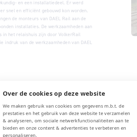
kundig- en een installatiedeel. Er werd
r snel en efficiënt gebouwd kon worden.
gingen de monteurs van DAEL Rail aan de
onden installaties. De werkzaamheden aan
 in het relaishuis zijn door VolkerRail
ooie indruk van de werkzaamheden van DAEL
Over de cookies op deze website
We maken gebruik van cookies om gegevens m.b.t. de
prestaties en het gebruik van deze website te verzamelen
& analyseren, om sociale netwerkfunctionaliteiten aan te
bieden en onze content & advertenties te verbeteren en
personaliseren.