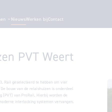
men
Nieuws
Werken bij
Contact
 voor "Ons verhaal"
Toon submenu voor "Specialismen"
zen PVT Weert
L Rail geselecteerd te hebben om vier
 De bouw van de relaishuizen is onderdeel
 (PVT) van ProRail. Hierbij worden de
r moderne interlocking systemen vervangen.