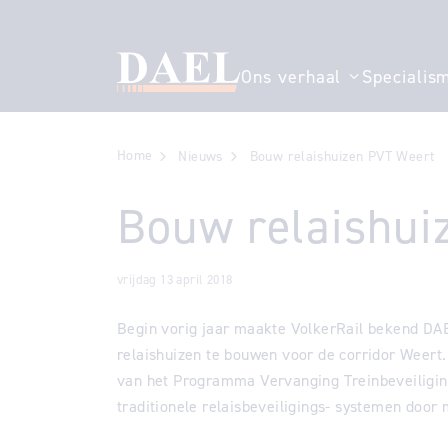
Ons verhaal
Specialis
Toon submenu
Home
Nieuws
Bouw relaishuizen PVT Weert
Bouw relaishui
vrijdag 13 april 2018
Begin vorig jaar maakte VolkerRail bekend DAE
relaishuizen te bouwen voor de corridor Weert.
van het Programma Vervanging Treinbeveiliging
traditionele relaisbeveiligings- systemen doo