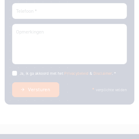
Ja, ik ga akkoord met het
Privacybeleid
&
Disclaimer
. *
Versturen
*
verplichte velden