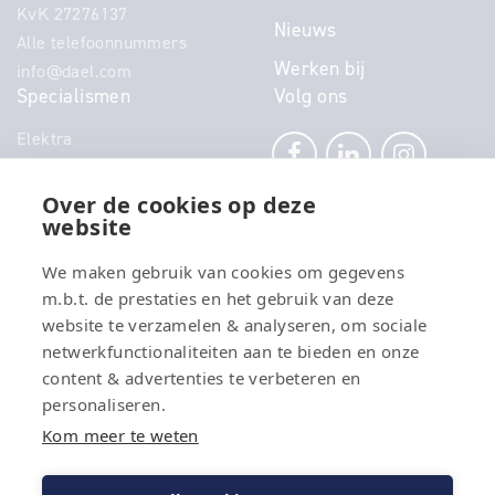
KvK 27276137
Nieuws
Alle telefoonnummers
Werken bij
info@dael.com
Specialismen
Volg ons
Elektra
Klimaat
Technisch Beheer
Over de cookies op deze
website
Power
Telecom
We maken gebruik van cookies om gegevens
Security
m.b.t. de prestaties en het gebruik van deze
Connectivity
website te verzamelen & analyseren, om sociale
Energy
netwerkfunctionaliteiten aan te bieden en onze
content & advertenties te verbeteren en
personaliseren.
Kom meer te weten
© 2026
DAEL Groep