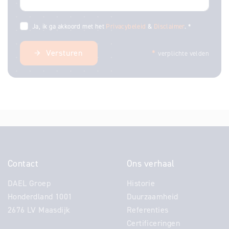
Ja, ik ga akkoord met het
Privacybeleid
&
Disclaimer
. *
Versturen
*
verplichte velden
Contact
Ons verhaal
DAEL Groep
Historie
Honderdland 1001
Duurzaamheid
2676 LV Maasdijk
Referenties
Certificeringen