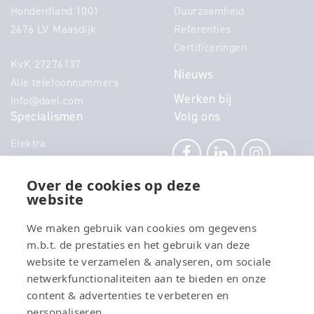
Honderdland 1001
Duurzaamheid
2676 LV Maasdijk
Referenties
Certificeringen
KvK 27276137
Nieuws
Alle telefoonnummers
Werken bij
info@dael.com
Specialismen
Volg ons
Elektra
Klimaat
Technisch Beheer
Over de cookies op deze
website
Power
Telecom
We maken gebruik van cookies om gegevens
Security
m.b.t. de prestaties en het gebruik van deze
Connectivity
website te verzamelen & analyseren, om sociale
Energy
netwerkfunctionaliteiten aan te bieden en onze
content & advertenties te verbeteren en
personaliseren.