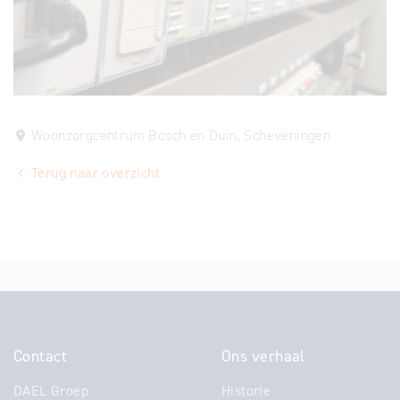
Woonzorgcentrum Bosch en Duin, Scheveningen
Terug naar overzicht
Contact
Ons verhaal
DAEL Groep
Historie