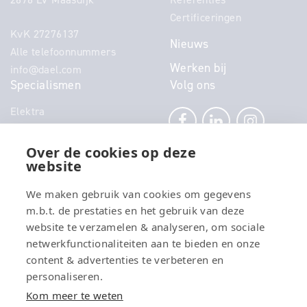
Certificeringen
KvK 27276137
Nieuws
Alle telefoonnummers
Werken bij
info@dael.com
Specialismen
Volg ons
Elektra
Klimaat
Technisch Beheer
Over de cookies op deze
website
Power
Telecom
We maken gebruik van cookies om gegevens
Security
m.b.t. de prestaties en het gebruik van deze
Connectivity
website te verzamelen & analyseren, om sociale
Energy
netwerkfunctionaliteiten aan te bieden en onze
content & advertenties te verbeteren en
personaliseren.
Kom meer te weten