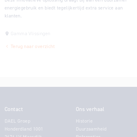
energiegebruik en biedt tegelijkertijd extra service aan
klanten.
Gamma Vlissingen
Terug naar overzicht
Contact
Ons verhaal
DAEL Groep
Historie
Honderdland 1001
Duurzaamheid
2676 LV Maasdijk
Referenties